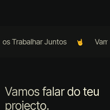
s Trabalhar Juntos
Vamos
Vamos falar do teu
projecto.