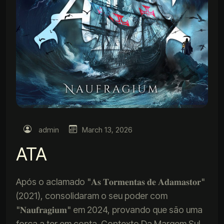
admin
March 13, 2026
ATA
Após o aclamado "𝐀𝐬 𝐓𝐨𝐫𝐦𝐞𝐧𝐭𝐚𝐬 𝐝𝐞 𝐀𝐝𝐚𝐦𝐚𝐬𝐭𝐨𝐫"
(2021), consolidaram o seu poder com
"𝐍𝐚𝐮𝐟𝐫𝐚𝐠𝐢𝐮𝐦" em 2024, provando que são uma
força a ter em conta. Contexto Da Margem Sul,